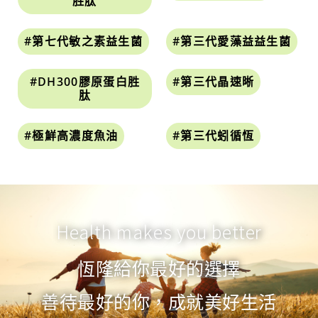
胜肽
#第七代敏之素益生菌
#第三代愛藻益益生菌
#DH300膠原蛋白胜
#第三代晶速晰
肽
#極鮮高濃度魚油
#第三代蚓循恆
Health makes you better
恆隆給你最好的選擇
善待最好的你，成就美好生活