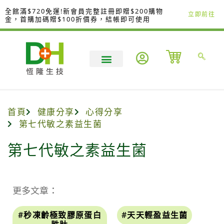
跳
全館滿$720免運!新會員完整註冊即贈$200購物
立即前往
至
金，首購加碼贈$100折價券，結帳即可使用
主
要
內
容
首頁
健康分享
心得分享
第七代敏之素益生菌
第七代敏之素益生菌
更多文章：
#秒凍齡極致膠原蛋白
#天天輕盈益生菌