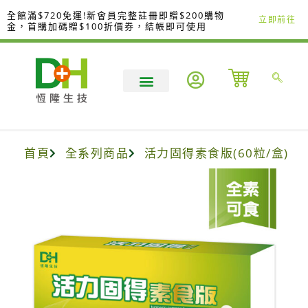
跳
全館滿$720免運!新會員完整註冊即贈$200購物
立即前往
至
金，首購加碼贈$100折價券，結帳即可使用
主
要
內
容
首頁
全系列商品
活力固得素食版(60粒/盒)