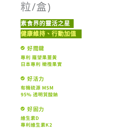
粒/盒)
素食界的靈活之星
健康維持、行動加值
好關鍵
專利 羅望果薑黃
日本專利 橄欖果實
好活力
有機硫源 MSM
95% 透明質酸鈉
好固力
維生素D
專利維生素K2