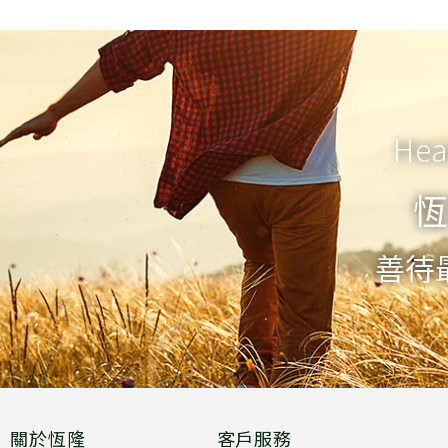
Hea
恆
善待
關於恆隆
客戶服務