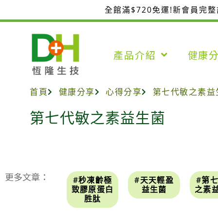
跳
全館滿$720免運!新會員完
至
主
要
產品介紹
健康
內
容
首頁
健康分享
心得分享
第七代敏之素益
第七代敏之素益生菌
更多文章：
#秒凍齡極
#天天輕盈
#第
致膠原蛋白
益生菌
之素
胜肽