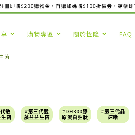
整註冊即贈$200購物金，首購加碼贈$100折價券，結帳
分享
購物專區
關於恆隆
FAQ
生菌
七代敏
#第三代愛
#DH300膠
#第三代晶
益生菌
藻益益生菌
原蛋白胜肽
速晰