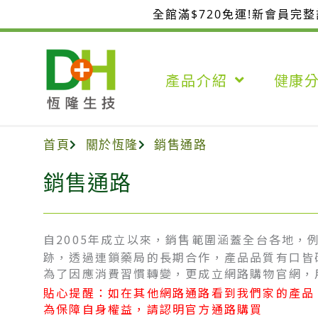
跳
全館滿$720免運!新會員完
至
主
要
產品介紹
健康
內
容
首頁
關於恆隆
銷售通路
銷售通路
自2005年成立以來，銷售範圍涵蓋全台各地，
跡，透過連鎖藥局的長期合作，產品品質有口皆
為了因應消費習慣轉變，更成立網路購物官網，
貼心提醒：如在其他網路通路看到我們家的產品
為保障自身權益，請認明官方通路購買