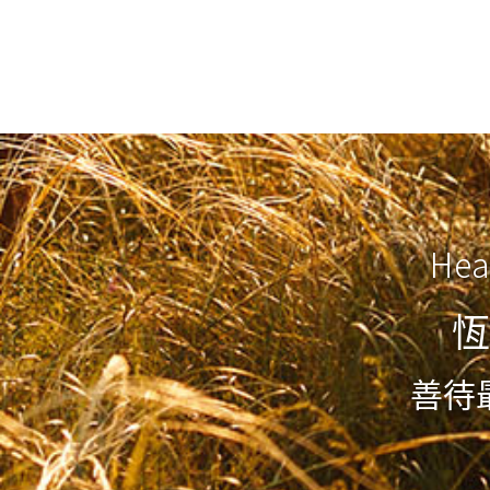
Hea
恆
善待