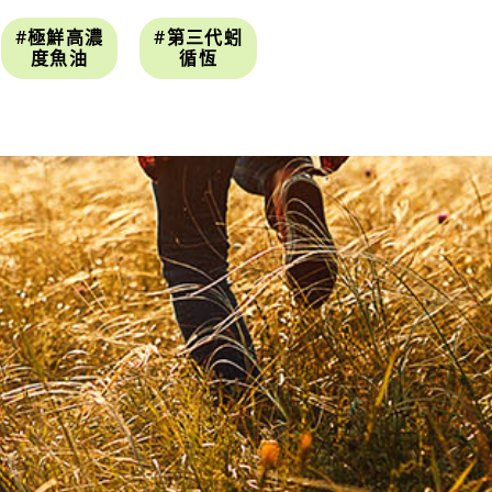
#極鮮高濃
#第三代蚓
度魚油
循恆