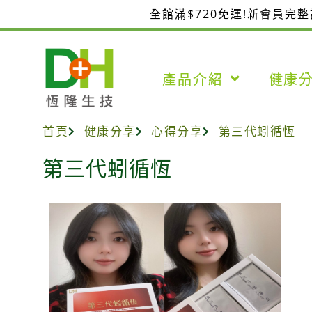
跳
全館滿$720免運!新會員完
至
主
要
產品介紹
健康
內
容
首頁
健康分享
心得分享
第三代蚓循恆
第三代蚓循恆