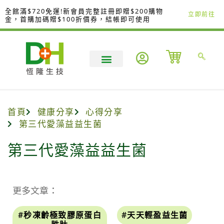
跳
全館滿$720免運!新會員完整註冊即贈$200購物
立即前往
至
金，首購加碼贈$100折價券，結帳即可使用
主
要
內
容
首頁
健康分享
心得分享
第三代愛藻益益生菌
第三代愛藻益益生菌
更多文章：
#秒凍齡極致膠原蛋白
#天天輕盈益生菌