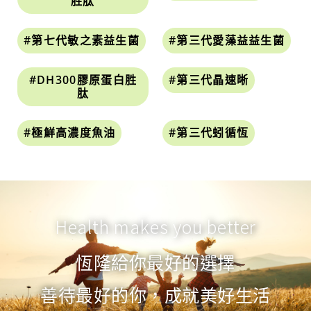
胜肽
#第七代敏之素益生菌
#第三代愛藻益益生菌
#DH300膠原蛋白胜
#第三代晶速晰
肽
#極鮮高濃度魚油
#第三代蚓循恆
Health makes you better
恆隆給你最好的選擇
善待最好的你，成就美好生活