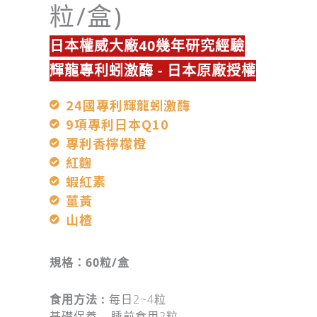
粒/盒)
日本權威大廠40幾年研究經驗
輝龍專利蚓激酶 - 日本原廠授權
24國專利輝龍蚓激酶
9項專利日本Q10
專利香檸檬橙
紅麴
蝦紅素
薑黃
山楂
規格：6
0粒/盒
食用方法 :
每日2~4粒
基礎保養 – 睡前食用2粒