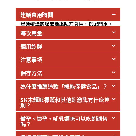
建議食用時間
建議早上空腹或晚上睡前食用，搭配開水，可達較佳的吸收效率。
每次用量
適用族群
注意事項
保存方法
為什麼推薦這款「機能保健食品」？
SK末輝龍標籤和其他蚓激酶有什麼差
別？
備孕、懷孕、哺乳媽咪可以吃蚓循恆
嗎？