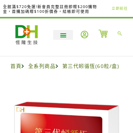
跳
全館滿$720免運!新會員完整註冊即贈$200購物
立即前往
至
金，首購加碼贈$100折價券，結帳即可使用
主
要
內
容
首頁
全系列商品
第三代蚓循恆(60粒/盒)