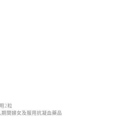
用2粒
乳期間婦女及服用抗凝血藥品