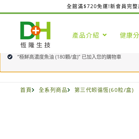
跳
全館滿$720免運!新會員完
至
主
要
產品介紹
健康
內
容
“極鮮高濃度魚油 (180顆/盒)” 已加入您的購物車
首頁
全系列商品
第三代蚓循恆(60粒/盒)