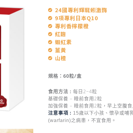
24國專利輝龍蚓激酶
9項專利日本Q10
專利香檸檬橙
紅麴
蝦紅素
薑黃
山楂
規格：6
0粒/盒
食用方法 :
每日2~4粒
基礎保養 – 睡前食用2粒
加強保養 – 睡前食用2粒，早上空腹食
注意事項 :
15歲以下小孩、懷孕或哺
(warfarin)之病患，不宜食用。