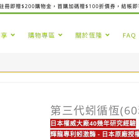
整註冊即贈$200購物金，首購加碼贈$100折價券，結帳
分享
購物專區
關於恆隆
FAQ
第三代蚓循恆(60
日本權威大廠40幾年研究經驗
輝龍專利蚓激酶 - 日本原廠授