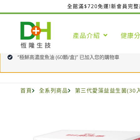
跳
全館滿$720免運!新會員完
至
主
要
產品介紹
健康
內
容
“極鮮高濃度魚油 (60顆/盒)” 已加入您的購物車
首頁
全系列商品
第三代愛藻益益生菌(30入