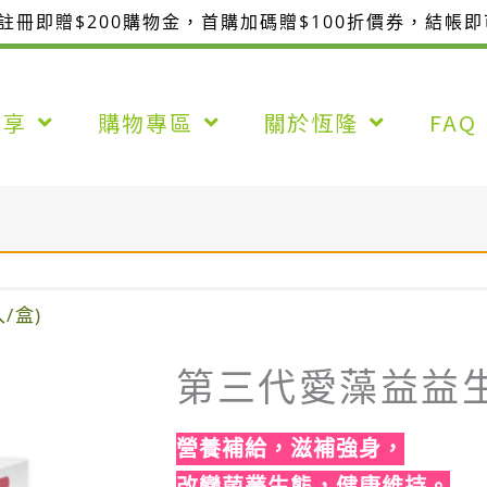
整註冊即贈$200購物金，首購加碼贈$100折價券，結帳
分享
購物專區
關於恆隆
FAQ
/盒)
第三代愛藻益益生菌
營養補給，滋補強身，
改變菌叢生態，健康維持。