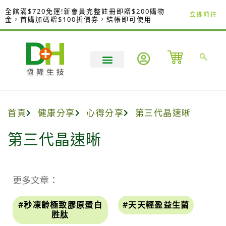
跳
全館滿$720免運!新會員完整註冊即贈$200購物
立即前往
至
金，首購加碼贈$100折價券，結帳即可使用
主
要
內
容
首頁
健康分享
心得分享
第三代晶速晰
第三代晶速晰
更多文章：
#秒凍齡極致膠原蛋白
#天天輕盈益生菌
胜肽