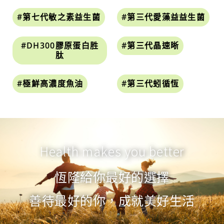
#第七代敏之素益生菌
#第三代愛藻益益生菌
#DH300膠原蛋白胜
#第三代晶速晰
肽
#極鮮高濃度魚油
#第三代蚓循恆
Health makes you better
恆隆給你最好的選擇
善待最好的你，成就美好生活