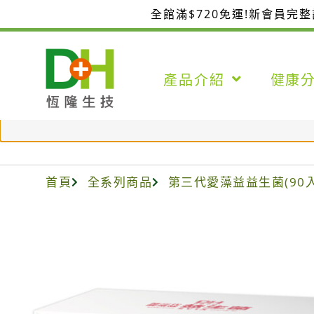
跳
全館滿$720免運!新會員完
至
主
要
產品介紹
健康
內
容
“UC-II活力固得加強版(60粒/盒)” 已加入您的購物車
首頁
全系列商品
第三代愛藻益益生菌(90入