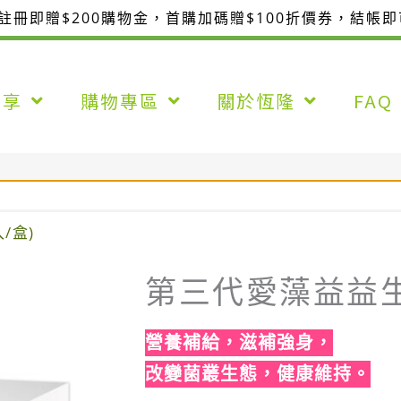
整註冊即贈$200購物金，首購加碼贈$100折價券，結帳
分享
購物專區
關於恆隆
FAQ
/盒)
第三代愛藻益益生菌
營養補給，滋補強身，
改變菌叢生態，健康維持。