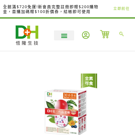
跳
全館滿$720免運!新會員完整註冊即贈$200購物
立即前往
至
金，首購加碼贈$100折價券，結帳即可使用
主
要
內
容