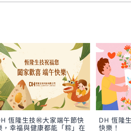
DH 恆隆生技㊗大家端午節快
DH 恆隆
樂，幸福與健康都能「粽」在
快樂！