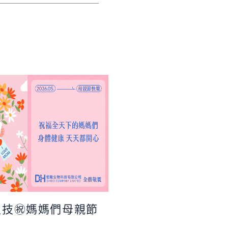
生技㊗媽媽們母親節