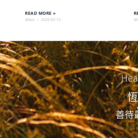
READ MORE »
R
dhbio
2026-02-13
dh
Hea
恆
善待