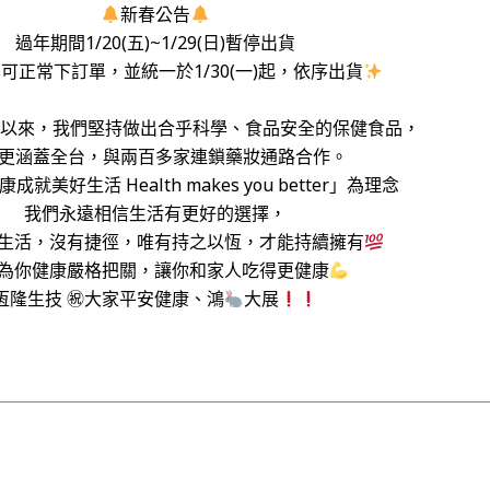
新春公告
過年期間1/20(五)~1/29(日)暫停出貨
可正常下訂單，並統一於1/30(一)起，依序出貨
成立以來，我們堅持做出合乎科學、食品安全的保健食品，
更涵蓋全台，與兩百多家連鎖藥妝通路合作。
就美好生活 Health makes you better」為理念
我們永遠相信生活有更好的選擇，
生活，沒有捷徑，唯有持之以恆，才能持續擁有
為你健康嚴格把關，讓你和家人吃得更健康
恆隆生技 ㊗大家平安健康、鴻
大展