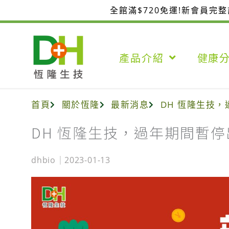
跳
全館滿$720免運!新會員完
至
主
要
產品介紹
健康
內
容
首頁
關於恆隆
最新消息
DH 恆隆生技
DH 恆隆生技，過年期間暫
dhbio
2023-01-13