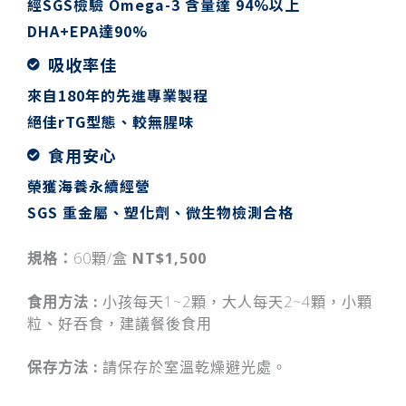
經SGS檢驗 Omega-3 含量達 94%以上
DHA+EPA達90%
吸收率佳
來自180年的先進專業製程
絕佳rTG型態、較無腥味
食用安心
榮獲海養永續經營
SGS 重金屬、塑化劑、微生物檢測合格
規格：
60顆/盒
NT$1,500
食用方法 :
小孩每天1~2顆，大人每天2~4顆，小顆
粒、好吞食，建議餐後食用
保存方法 :
請保存於室溫乾燥避光處。