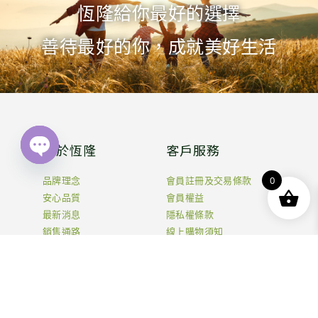
恆隆給你最好的選擇
善待最好的你，成就美好生活
關於恆隆
客戶服務
Open
chaty
0
品牌理念
會員註冊及交易條款
安心品質
會員權益
最新消息
隱私權條款
銷售通路
線上購物須知
退換貨說明
聯絡我們
0800-555-085