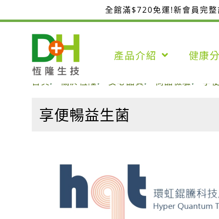
跳
全館滿$720免運!新會員完
至
主
要
產品介紹
健康
內
容
首頁
關於恆隆
安心品質
商品檢驗
享
享便暢益生菌