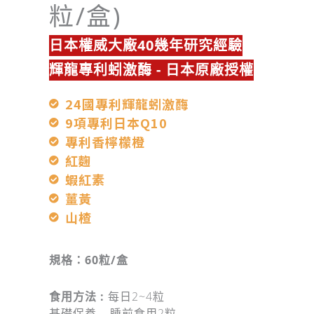
粒/盒)
日本權威大廠40幾年研究經驗
輝龍專利蚓激酶 - 日本原廠授權
24國專利輝龍蚓激酶
9項專利日本Q10
專利香檸檬橙
紅麴
蝦紅素
薑黃
山楂
規格：6
0粒/盒
食用方法 :
每日2~4粒
基礎保養 – 睡前食用2粒