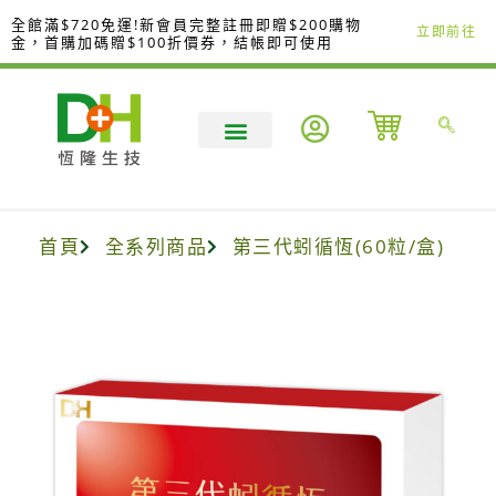
跳
全館滿$720免運!新會員完整註冊即贈$200購物
立即前往
至
金，首購加碼贈$100折價券，結帳即可使用
主
要
內
容
首頁
全系列商品
第三代蚓循恆(60粒/盒)