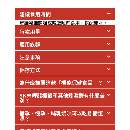
建議食用時間
建議早上空腹或晚上睡前食用，搭配開水，可達較佳的吸收效率。
每次用量
適用族群
注意事項
保存方法
為什麼推薦這款「機能保健食品」？
SK末輝龍標籤和其他蚓激酶有什麼差
別？
備孕、懷孕、哺乳媽咪可以吃蚓循恆
嗎？